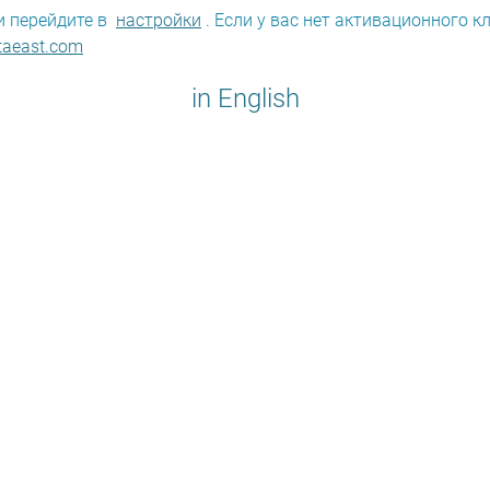
и перейдите в
настройки
. Если у вас нет активационного к
taeast.com
in English