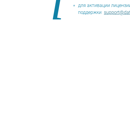
i
для активации лицензи
*
поддержки
support@da